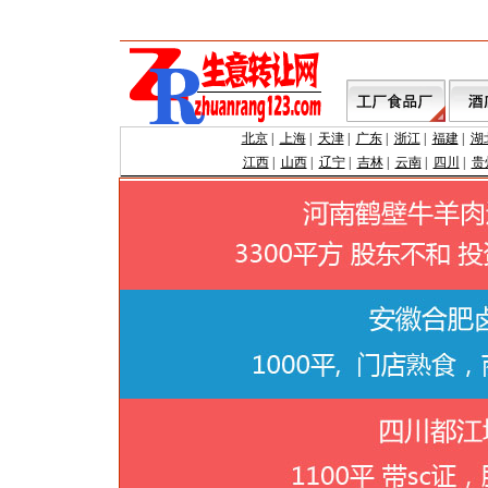
北京
|
上海
|
天津
|
广东
|
浙江
|
福建
|
湖
江西
|
山西
|
辽宁
|
吉林
|
云南
|
四川
|
贵