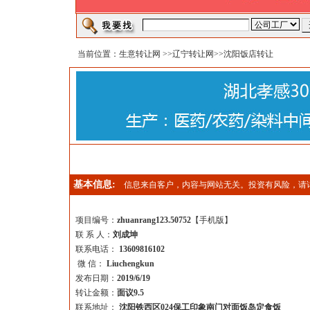
当前位置：
生意转让网
>>
辽宁转让网
>>沈阳饭店转让
基本信息:
信息来自客户，内容与网站无关。投资有风险，请
项目编号：
zhuanrang123.50752
【
手机版
】
联 系 人：
刘成坤
联系电话：
13609816102
微 信：
Liuchengkun
发布日期：
2019/6/19
转让金额：
面议9.5
联系地址：
沈阳铁西区024保工印象南门对面饭岛定食饭