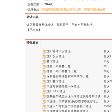
观看次数：
15944
次
信息备注：
联络时请说明来自生意转让网，以取得更好效果
转让内容：
饭店新装修整体转让，面积55平，所有东西都包括。
【
手机版
】
猜你喜欢：
沈阳旺铺串店转让
面议
沈阳饭店转让
面议9.
餐厅转让
15万
经营十年西餐出兑
20
经营十年小西餐厅出兑
20万
保利花园旺铺盈利家常菜馆出兑
面议
沈阳餐厅转让
面议2
大连开发区特色火锅转让
面议
沈阳KTV 转让
面议
抚顺品羊楼总店现火爆转让欢迎考察洽谈
面议
大连理工大学食堂 多处档口出租及转让
面议
大连火车站凯旋广场美食档口转让
25000
大连交通大学对面烧烤旺铺转让
面议