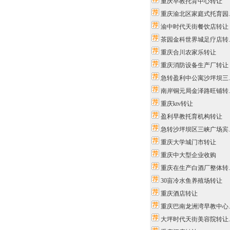
重庆早教托育中心转让
重庆渝北区家庭式托育园..
渝中时代天街餐饮店转让
茶园金科世界城足疗店转..
重庆合川农家乐转让
重庆消防设备生产厂转让
急转盈利中公寓沙坪坝三..
南岸铜元局金泽路旺铺转..
重庆ktv转让
盈利早教托育机构转让
急转沙坪坝区三峡广场宾..
重庆大学城门市转让
重庆中大型企业收购
重庆在生产白酒厂整体转..
30亩冷水鱼养殖场转让
重庆酒店转让
重庆巴南龙洲湾早教中心..
大坪时代天街美容院转让..