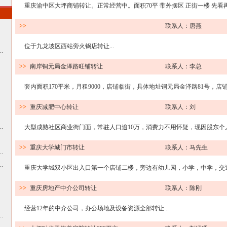
重庆渝中区大坪商铺转让。正常经营中。面积70平 带外摆区 正街一楼 先看再询
>>
联系人：唐燕
位于九龙坡区西站旁火锅店转让...
.
>>
南岸铜元局金泽路旺铺转让
联系人：李总
套内面积170平米，月租9000，店铺临街，具体地址铜元局金泽路81号，店铺主
>>
重庆减肥中心转让
联系人：刘
.
大型成熟社区商业街门面，常驻人口逾10万，消费力不用怀疑，现因股东个人原
>>
重庆大学城门市转让
联系人：马先生
.
.
重庆大学城双小区出入口第一个店铺二楼，旁边有幼儿园，小学，中学，交通方便
>>
重庆房地产中介公司转让
联系人：陈刚
经营12年的中介公司，办公场地及设备资源全部转让...
.