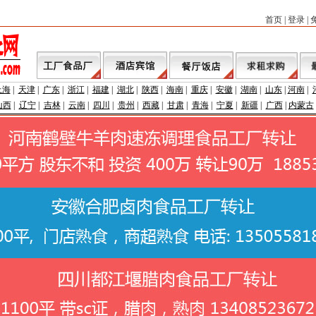
首页
|
登录
|
上海
|
天津
|
广东
|
浙江
|
福建
|
湖北
|
陕西
|
海南
|
重庆
|
安徽
|
湖南
|
山东
|
河南
|
山西
|
辽宁
|
吉林
|
云南
|
四川
|
贵州
|
西藏
|
甘肃
|
青海
|
宁夏
|
新疆
|
广西
|
内蒙古