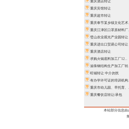
重庆酒店转让
重庆宾馆转让
重庆超市转让
重庆奉节某乡镇文化艺术..
重庆江津区口罩原材料厂..
璧山农业观光产业园转让
重庆进出口贸易公司转让
重庆酒店转让
求购火锅底料加工厂12...
渝珠钢结构生产加工厂转..
旺铺转让 中介勿扰
有办学许可证的培训机构..
重庆市幼儿园、早托育、..
重庆餐饮店转让/承包
本站部分信息由