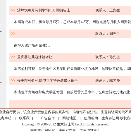
>>
沙坪坝每月纯利平均10万网咖装让
联系人：王先生
本网咖成本低，租金每月1万2，总成本每月4-5万。网咖光是每月收入网费就万
.
.
>>
联系人：闵先生
南坪万达广场新馆4楼...
>>
重庆婴幼儿游泳馆转让
联系人：孙先生
.
本店盈利可观，位于渝中区龙湖时代天街商业核心地段，地理位置优越，周边的
>>
接手即可盈利,邮电大学特色装修火锅串
联系人：陈老师
.
.
本店位于黄角桠邮电大学正对面，目前经营的是串串，也可空转做其他行业，非
企业自行提供，该企业负责信息内容的真实性、准确性和合法性。生意转让网对此不
免责声明
|
联系我们
|
广告合作
|
网站地图
|
使用帮助
生意转让网
版权所
Copyright © 2006-2012 生意转让网 Inc All Rights Reserved.
中国转让网宗旨：服务发布者，方便浏览者！