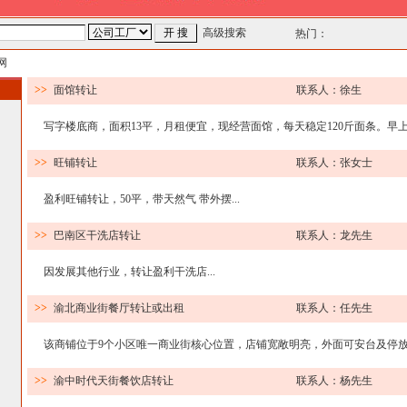
高级搜索
热门：
网
>>
面馆转让
联系人：徐生
写字楼底商，面积13平，月租便宜，现经营面馆，每天稳定120斤面条。早上中
>>
旺铺转让
联系人：张女士
盈利旺铺转让，50平，带天然气 带外摆...
>>
巴南区干洗店转让
联系人：龙先生
因发展其他行业，转让盈利干洗店...
>>
渝北商业街餐厅转让或出租
联系人：任先生
该商铺位于9个小区唯一商业街核心位置，店铺宽敞明亮，外面可安台及停放车
>>
渝中时代天街餐饮店转让
联系人：杨先生