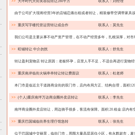
>>
大坪时代天街美容院转让280平方
联系人：刘经理
.
由于公司扩大现将经营3年的店铺忍痛出租或者转让，精装修带空调带家具设备
.
>>
重庆写字楼托管运营转让或合作
联系人：莫先生
我们公司是主要从事不动产资产管理，在不动产经营多年，扎根深厚，对市场的
.
>>
旺铺转让 中介勿扰
联系人：舒先生
.
转让盈利宠物店 转让原因：老板怀孕，店里人手不足，不适合再进行宠物经营 
>>
重庆南岸临街火锅串串转让转让费面议
联系人：杜老师
.
本门市是临近主干道路商业街的双门市，店内布局方正、结构合理，面积120平方
>>
(个人)重庆南坪万达商业圈外卖店转让
联系人：李先生
.
南坪商业圈外卖店转让，周边骑手很多，客流有保障。面积:20.租金:店内有空调
.
>>
重庆巴国城临街养生理疗馆急转
联系人：张先生
.
位于巴国城中交丽景，临街门市，周围大量高层居住小区，有永辉超市，麦当劳