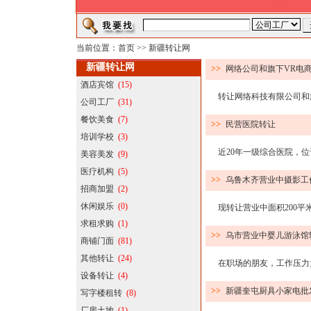
当前位置：
首页
>>
新疆转让网
新疆转让网
>>
网络公司和旗下VR电
酒店宾馆
(15)
转让网络科技有限公司和旗下
公司工厂
(31)
餐饮美食
(7)
>>
民营医院转让
培训学校
(3)
近20年一级综合医院，位于
美容美发
(9)
医疗机构
(5)
>>
乌鲁木齐营业中摄影工
招商加盟
(2)
休闲娱乐
(0)
现转让营业中面积200平米商
求租求购
(1)
>>
乌市营业中婴儿游泳馆
商铺门面
(81)
其他转让
(24)
在职场的朋友，工作压力大
设备转让
(4)
>>
新疆奎屯厨具小家电批
写字楼租转
(8)
厂房土地
(1)