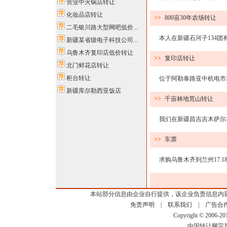
营业中火锅店转让
化妆品店转让
>>
800亩30年农场转让
二毛银川路大型网吧低价...
本人在新疆石河子134团有一
新疆某省级电子科技公司...
乌鲁木齐复印店低价转让
>>
复印店转让
北门鲜花店转让
柜台转让
位于阿勒泰路亚中机电市场
新疆库尔勒西亚饭店
>>
千亩林地荒山转让
我们在新疆昌吉吉木萨尔县，
>>
车票
求购乌鲁木齐到兰州17.18 号
本站部分信息由企业自行提供，该企业负责信息内
免责声明
|
联系我们
|
广告合
Copyright © 2006-2
中国转让网宗