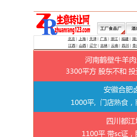
北京
|
上海
|
天津
|
广东
|
浙江
|
福建
|
湖
江西
|
山西
|
辽宁
|
吉林
|
云南
|
四川
|
贵