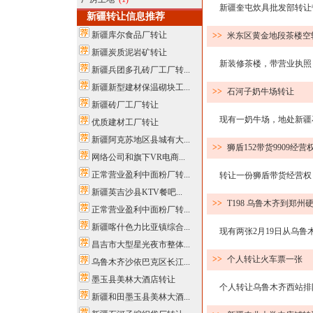
新疆奎屯炊具批发部转让带
新疆转让信息推荐
新疆库尔食品厂转让
>>
米东区黄金地段茶楼空
新疆炭质泥岩矿转让
新装修茶楼，带营业执照，年
新疆兵团多孔砖厂工厂转...
新疆新型建材保温砌块工...
>>
石河子奶牛场转让
新疆砖厂工厂转让
现有一奶牛场，地处新疆石河
优质建材工厂转让
新疆阿克苏地区县城有大...
>>
狮盾152带货9909经营权
网络公司和旗下VR电商...
正常营业盈利中面粉厂转...
转让一份狮盾带货经营权！
新疆英吉沙县KTV餐吧...
>>
T198 乌鲁木齐到郑州
正常营业盈利中面粉厂转...
新疆喀什色力比亚镇综合...
现有两张2月19日从乌鲁木齐
昌吉市大型星光夜市整体...
>>
个人转让火车票一张
乌鲁木齐沙依巴克区长江...
墨玉县美林大酒店转让
个人转让乌鲁木齐西站排队买
新疆和田墨玉县美林大酒...