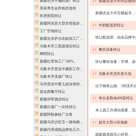
新疆石河子编织袋厂转让
>>
新疆农业大学内店铺转
美容养生会所低价急转
新疆农业大学百顺超市，位
民营医院转让
新疆阿克苏大型宾馆低价...
>>
牛奶配送部转让
工厂空地转让
转让配送部，知名品牌牛奶，
新疆吉木萨尔农副加工厂...
乌鲁木齐三星级酒店转让
>>
餐饮设备转让
网吧转让
新疆红枣加工厂100%...
转让餐饮设备：空调、桌椅、
乌鲁木齐营业中摄影工作...
>>
乌鲁木齐洗车房大包
乌鲁木齐洗涤厂转让
乌市营业中婴儿游泳馆转...
位于鲤鱼山路、2间洗车位、
昌吉西餐厅转让
>>
奇台县熟地400亩转让
新疆伊犁酒店转让
新疆白酒厂一次性转让
本人因工作调动需要，无法照
新疆阿勒泰砖厂出售
新疆乌市沙区五一路纯粮...
>>
超市大型小区独家
新疆代理成熟品牌包几大...
因家庭原因无心经营...