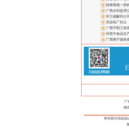
桂林两烧一烘
广西水利监理
环江碳酸钙公
页岩砖厂转让
广西宇昭工程
经营中食品生
广西南宁卤味
广
南
本站部分信息由