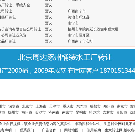
砖厂转让，手续齐全
面议
公司转让
面议
广西南宁市
司整厂转包
面议
河池市环江县
面议
南宁市
造价咨询有限责任公司转让
面议
柳州市学院路延长线鑫中联大厦
产公司转让或入资
面议
南宁市经开区
食品厂转让
面议
广西南宁市心圩
州市
深圳市
北京市
上海市
天津市
重庆市
东莞市
成都市
郑州市
南京市
西
昌市
杭州市
福州市
长沙市
济南市
南京市
昆明市
哈尔滨
吉林市
贵阳市
沈
企业自行提供，该企业负责信息内容的真实性、准确性和合法性。生意转让网对此不
免责声明
|
联系我们
|
广告合作
|
网站地图
|
使用帮助
生意转让网
版权所