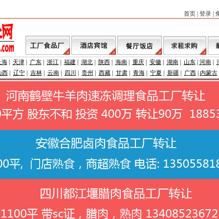
首页
|
登录
|
上海
|
天津
|
广东
|
浙江
|
福建
|
湖北
|
陕西
|
海南
|
重庆
|
安徽
|
湖南
|
山东
|
河南
|
山西
|
辽宁
|
吉林
|
云南
|
四川
|
贵州
|
西藏
|
甘肃
|
青海
|
宁夏
|
新疆
|
广西
|
内蒙古