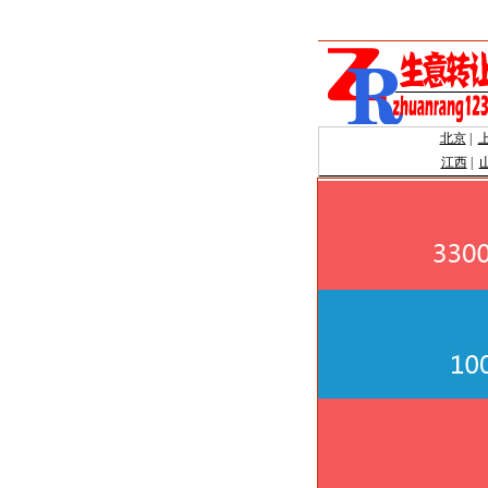
北京
|
江西
|