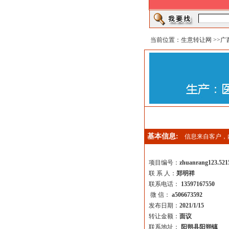
当前位置：
生意转让网
>>
广
基本信息:
信息来自客户，
项目编号：
zhuanrang123.521
联 系 人：
郑明祥
联系电话：
13597167550
微 信：
a506673592
发布日期：
2021/1/15
转让金额：
面议
联系地址：
阳朔县阳朔镇