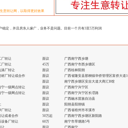
生意转让网，以取得更好效果
户稳定，并且房东人缘广，业务不是问题。目前一个月有3至5万利润
工厂转让
面议
广西南宁西乡塘
工厂转让
45万
广西南宁市西乡塘区
洗涤厂转让
面议
广西桂林阳朔
建材厂转让或合作
面议
广西省隆安县那桐镇华侨管理区富侨大道1
面议
南宁西乡塘区安吉大道大商汇B馆
南宁一级网点转让
面议
广西南宁兴宁区
南宁一级网点转让
面议
广西南宁兴宁区长堽路
面议
广西融水苗族自治县
让
面议
阳朔县阳朔镇
砂厂转让
面议
广西省梧州市岑溪市
转让或者合作
50万起
广西南宁西乡塘区新阳路
器设备厂转让
60万
南宁市旱塘路5号
转让
面议
广西南宁