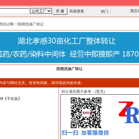
酒店
高级搜索
热门：
西转让网
>>阳朔洗涤厂转让
阳朔洗涤厂转让
内容与网站无关。投资有风险，请详细咨询发布者。
转让项目图片参考：(暂无)
59
【
手机版
】