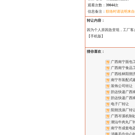
观看次数：
39044
次
信息备注：
联络时请说明来自
转让内容：
因为个人原因急变现，工厂客
【
手机版
】
猜你喜欢：
广西南宁面包
广西南宁食品
广西桂林阳朔
南宁市装配式
装饰公司转让
韵达快递广西
韵达快递广西
电子厂转让
阳朔洗涤厂转
广西岑溪机制
潮汕牛肉丸厂
南宁市成套电
消毒毛巾中心