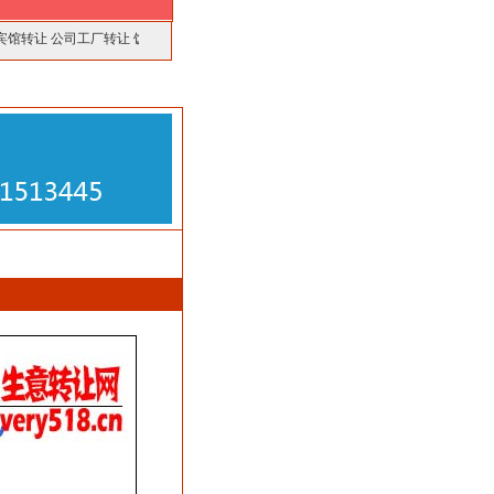
宾馆转让
公司工厂转让
饭店酒楼转让
厂房仓库转让
美容美发转让
商铺门面转让
最新