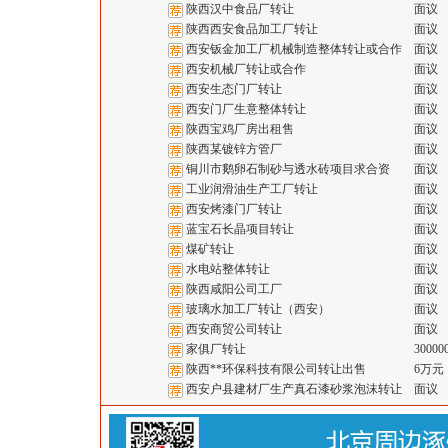
陕西汉中食品厂转让
面议
陕西西安食品加工厂转让
面议
西安钣金加工厂机械制造整体转让或合作
面议
西安机械厂转让或合作
面议
西安生态门厂转让
面议
西安门厂生意整体转让
面议
陕西宝鸡厂房出租售
面议
陕西某镀锌方管厂
面议
铜川市鹅卵石制砂与透水砖项目求合资
面议
工业润滑油生产工厂转让
面议
西安烤漆门厂转让
面议
蓝宝石长晶项目转让
面议
煤矿转让
面议
水电站整体转让
面议
陕西咸阳公司工厂
面议
玻璃水加工厂转让（西安）
面议
西安商贸公司转让
面议
家俱厂转让
30000
陕西**环保科技有限公司转让出售
6万元
西安户县建材厂生产真石漆砂浆泡沫转让
面议