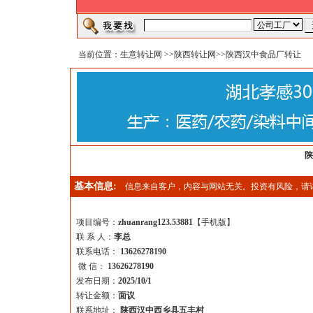
当前位置：
生意转让网
>>
陕西转让网
>>陕西汉中食品厂转让
陕
基本信息:
信息来自客户，内容与网站无关。投资有风险，请
项目编号：
zhuanrang123.53881
【
手机版
】
联 系 人：
李总
联系电话：
13626278190
微 信：
13626278190
发布日期：
2025/10/1
转让金额：
面议
联系地址：
陕西汉中西乡县五丰村