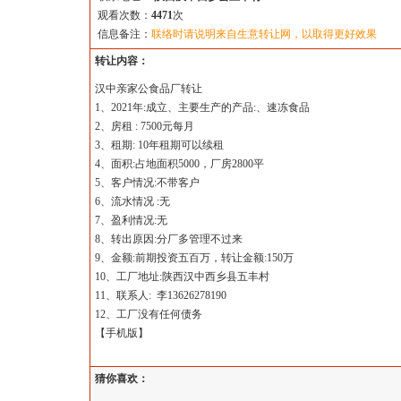
观看次数：
4471
次
信息备注：
联络时请说明来自生意转让网，以取得更好效果
转让内容：
汉中亲家公食品厂转让
1、2021年:成立、主要生产的产品:、速冻食品
2、房租 : 7500元每月
3、租期: 10年租期可以续租
4、面积:占地面积5000，厂房2800平
5、客户情况:不带客户
6、流水情况 :无
7、盈利情况:无
8、转出原因:分厂多管理不过来
9、金额:前期投资五百万，转让金额:150万
10、工厂地址:陕西汉中西乡县五丰村
11、联系人: 李13626278190
12、工厂没有任何债务
【
手机版
】
猜你喜欢：