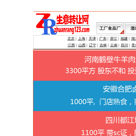
北京
|
上海
|
天津
|
广东
|
浙江
|
福建
|
湖
江西
|
山西
|
辽宁
|
吉林
|
云南
|
四川
|
贵