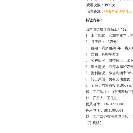
观看次数：
3999
次
信息备注：
联络时请说明来自
转让内容：
山东潍坊烘焙食品工厂转让
1、工厂现状：2026年成立
2、月房租：1.3万元
3、租期：剩余租期3年，房东
4、面积：1600平方米
5、客户情况：附带线上、线
6、流水情况：月流水1000万
7、盈利情况：综合利润率30%
8、转出原因：另有其他生意
9、金额：前期总投资500万元
10、工厂地址：山东省潍坊
11、联系人：王先生
联系电话：13431770000
备用电话：18115000004
12、工厂是否有抵押或贷款
【
手机版
】