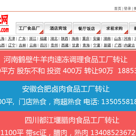
首页
|
登录
|
上海
|
天津
|
广东
|
浙江
|
福建
|
湖北
|
陕西
|
海南
|
重庆
|
安徽
|
湖南
|
山东
|
河南
|
山西
|
辽宁
|
吉林
|
云南
|
四川
|
贵州
|
西藏
|
甘肃
|
青海
|
宁夏
|
新疆
|
广西
|
内蒙古