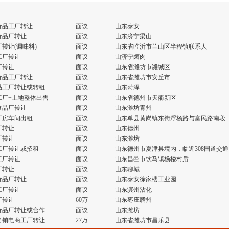
食品工厂转让
面议
山东泰安
食品厂转让
面议
山东济宁梁山
转让(调味料)
面议
山东省临沂市兰山区半程镇联系人
工厂转让
面议
山济宁卤肉
厂转让
面议
山东省潍坊市潍城区
食品工厂转让
面议
山东省潍坊市安丘市
品工厂转让或转租
面议
山东菏泽
工厂+土地整体出售
面议
山东省德州市天衢新区
食品厂转让
面议
山东潍坊青州
厂房车间出租
面议
山东单县黄岗镇东街浮杨路与富民路南段
厂转让
面议
山东德州
厂转让
面议
山东潍坊
工厂转让或招租
面议
山东德州市夏津县境内，临近308国道交通
工厂转让
面议
山东昌邑市饮马镇杨楼村后
厂转让
面议
山东聊城
食品厂转让
面议
山东泰安徐家楼工业园
工厂转让
面议
山东滨州沾化
厂转让
60万
山东枣庄腾州
食品厂转让或合作
面议
山东潍坊
自销电商工厂转让
27万
山东省潍坊市昌乐县