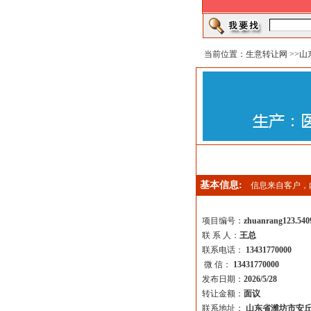
当前位置：
生意转让网
>>
山
基本信息:
信息来自客户，
项目编号：
zhuanrang123.540
联 系 人：
王总
联系电话：
13431770000
微 信：
13431770000
发布日期：
2026/5/28
转让金额：
面议
联系地址：
山东省潍坊市安